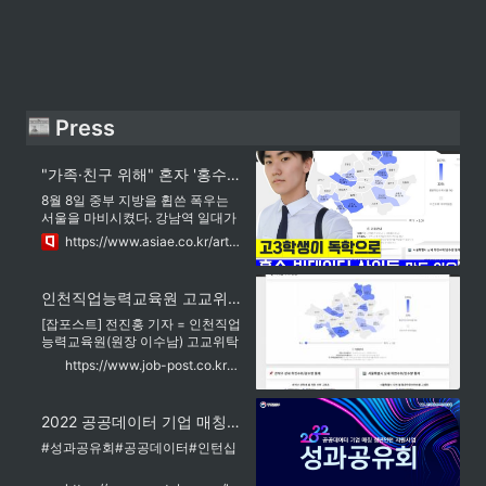
 Press
"가족·친구 위해" 혼자 '홍수 경보 웹사이트' 만든 고3 수험생
8월 8일 중부 지방을 휩쓴 폭우는
서울을 마비시켰다. 강남역 일대가
침수됐고 재산·인명 피해도 속출했
https://www.asiae.co.kr/article/2022081710244160549
다. 정부는 ...
인천직업능력교육원 고교위탁과정 강민수 학생, ‘홍수 경보 웹사이트’ 제작 주목
[잡포스트] 전진홍 기자 = 인천직업
능력교육원(원장 이수남) 고교위탁
과정 정보보안·해킹전문가 과정에
https://www.job-post.co.kr/news/articleView.html?idxno=60325
재학 중인 강민수 학생이 혼자서
‘홍수 경보 웹사이트’를 제작해 주목
받고 있다.강민수 학생이 지난 13
2022 공공데이터 기업 매칭 청년인턴 지원사업 성과공유회
일 공개한 ‘실시간 하천 수위 현
황’은 서울시 각 지역의 하천 수위
#성과공유회#공공데이터#인턴십
비율을 인포그래픽으로 정리한 사
이트다. 각 지역에 마우스를 대면