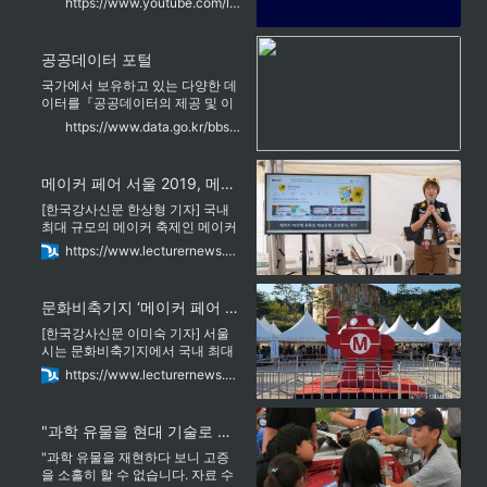
https://www.youtube.com/live/E81rx70g-Mo?start=5543
인근 하천 현재 수위를 확인할 수
있고, 하단에는 인공위성 지도를 통
해 하천의 정확한 위치와 침수 발생
공공데이터 포털
시 예상 지역도 표기된다.강민수 학
생은 언론사들과의 인터뷰를 통해
국가에서 보유하고 있는 다양한 데
“하천 수위 현황 모니터링 자료가
이터를『공공데이터의 제공 및 이
용 활성화에 관한 법률(제11956
https://www.data.go.kr/bbs/ntc/selectNotice.do?originId=NOTICE_0000000002868
호)』에 따라 개방하여 국민들이 보
다 쉽고 용이하게 공유•활용할 수
있도록 공공데이터(Dataset)와
메이커 페어 서울 2019, 메이커 세미나 성황리 종료
Open API로 제공하는 사이트입니
다.
[한국강사신문 한상형 기자] 국내
최대 규모의 메이커 축제인 메이커
페어 서울 2019가 19일과 20일 양
https://www.lecturernews.com/news/articleView.html?idxno=28507
일간 문화비축기지에서 펼쳐진 가
운데 메이커 세미나가 여러 메이커
와 관람객의 눈길을 끌었다.19일 토
문화비축기지 ‘메이커 페어 서울 2019’ 로봇·사물인터넷, 스마트 장난감 등 미래의 기술 체험
요일에 열린 메이커 세미나에서는
총 10명의 메이커가 연사로 나서
[한국강사신문 이미숙 기자] 서울
각자가 만들기를 해온 과정 및 노하
시는 문화비축기지에서 국내 최대
우를 비롯해 자신에게 만들기가 왜
메이커들의 축제인 ‘메이커 페어 서
https://www.lecturernews.com/news/articleView.html?idxno=26450
즐거운지를 공유하는 시간으로 구
울 2019’가 오는 10월 19일(금)부
성됐다. 특히 메이커 관련 업무를
터 20일까지 열린다고 밝혔다.올해
다루는 전문가들은 물론 가족 메이
로 8회를 맞는 ‘메이커 페어 서울’은
"과학 유물을 현대 기술로 재현"- 강민수 메이커
커, 학생 또는 교사 메이커 등 다양
메이커(만드는 사람들)들이 직접
한 형태로 발표자를 꾸려서 조금 더
기획한 다양한 프로젝트를 한자리
"과학 유물을 재현하다 보니 고증
넓은 시야로 메이커들의 살고
에서 볼 수 있는 축제로 특별한 기
을 소홀히 할 수 없습니다. 자료 수