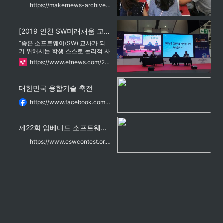
술을 공유할 수 있는 전시, 체험, 세
집에 많은 시간이 들어갑니다. 보통
https://makernews-archive-betaman-b2p.betaman.xyz/
미나, 포럼 등 풍성한 행사를 마련
유물 하나를 모델링하는 데 최소 1
했다.메이커 페어는 2006년 미국
주일 정도가 걸립니다. 지금은 저
캘리포니아 산 마테오에서 처음 시
혼자 진행하고 있지만 어느 정도 작
[2019 인천 SW미래채움 교육페스티벌]SW교육 토크콘서트 “좋은 SW교사는 학생 스스로 사고력을 키우게 해요”
작되어 지금은 세계 45개국에서 연
품 수가 늘게 되면 그것을 가지고
220회 이상 진행되고 있으며 국내
다시 팀원을 모집해 볼까 합니다."
“좋은 소프트웨어(SW) 교사가 되
에서는 2012년부
(강민수 메이커)22일 인천 청라 로
기 위해서는 학생 스스로 논리적 사
봇타워에서 열린 제1회 인천 서구
고력을 기르도록 해야 합니다.”(김
https://www.etnews.com/20191124000029
청소년 메이커스 페스티벌에서 강
병석 인천옥련초 교사) “학생과 공
민수 메이커의 작품들이 관람객들
감하고 기술 변화에 대처할 수 있도
의 인기를 끌었다.강민수 메이커는
록 교사도 도전적 자세를 가져야 합
대한민국 융합기술 축전
이번 축제에 앙부일구, 휴대용 앙부
니다...
일구, 기리고차, 측우기와 거중기
https://www.facebook.com/watch/live/?ref=watch_permalink&v=848835108830094
등을 가지고 나왔다. 이 작품들
제22회 임베디드 소프트웨어 경진대회
https://www.eswcontest.or.kr/data/award.php?ptype=view&idx=1825&page=1&code=award&category=44