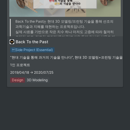
명령어로 클리피 클립을 생성할 수 있습니다.
https://support.clippy.kr/f4f42e9081e4462bb448795e8c79479b
(1월 8일) 클립 다운로드 기능이 추가되었습니
다. https://support.clippy.kr/5ca55f4592e24e8d9b824f4ce7001112
Back To the Past는 현대 3D 모델링/프린팅 기술을 통해 선조의 
과학기술과 지혜를 재현하는 프로젝트입니다.

실제 사료를 기반으로 작은 치수 하나 마저도 고증에 따라 철저히 
모델링 되고, 정교한 프린팅/후가공/도색을 통해 현실의 실물로 제
Back To the Past
작합니다.
Side Project (Essential)
 링크
“현대 기술을 통해 과거의 기술을 만나다”, 현대 3D 모델링+프린팅 기술을 
1인 프로젝트
Facebook Page
2019/04/18 → 2020/07/25
Back To the Past
Design
3D Modeling
Back To the Past. 342 likes. =
현대 기술을 통해 과거의 기술을
 링크
만나다= 3D 프린팅 기술과 3D
https://www.facebook.com/BackT0thePast
그래픽 모델�
GitHub Repository
Thingiverse
real-time-river-level-korea
앙부일구(仰釜日晷, angbuilgu) - Korean traditional sundial by BetaMan
skymins04
Parts to be