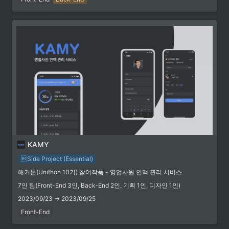
Blog Posting
[Typescript] Next.js와 Storybook에서 SVG파일을 컴포넌트처럼 사용하기 (with @svgr/webpack)
서론 필자가 최근 프로젝트를 진
행하면서, SVG 이미지 파일들을
컴포넌트처럼 import하여 사용
https://blog.betaman.kr/132
하고 싶다는 니즈가 생겼다. 그래
서 Next.js와 Storybook 등,
Webpack 환경에서 SVG 이미지
파일을 컴포넌트처럼 사용하는
방법을 찾아보았고, 이번 포스팅
에선 이를 공유해보려 한다.
SVGR과 @svgr/webpack
SVGR은 SVG 이미지 파일을
React 컴포넌트로 변환해주는
프로젝트이다. 그중에서
KAMY
@svgr/webpack 패키지를 이용
하면, Webpack 번들러를 이용
 링크
Side Project (Essential)
하는 프로젝트에서 SVG 이미지
파일을 컴포넌트처럼 import하
해커톤(Unithon 10기) 참여작품 - 영업사원 인맥 관리 서비스
GitHub Repository
여 사용할 수 있게 된다. SVGR -
7인 팀(Front-End 3인, Back-End 2인, 기획 1인, 디자인 1인)
Transforms SVG into React
Unithon-10th-team8
Components. - SVGR
2023/09/23 → 2023/09/25
Transforms SVG into ..
Unithon-10th-team8 has 6
Front-End
repositories available. Follow
their code on GitHub.
https://github.com/Unithon-10th-team8