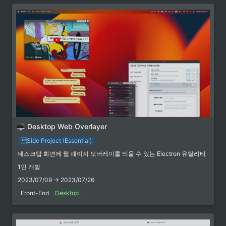
DEMO
front.haenu.dev
https://front.haenu.dev/
 담당 역할 및 기술 스택
Desktop Web Overlayer
Side Project (Essential)
 링크
데스크탑 화면에 웹 페이지 오버레이를 띄울 수 있는 Electron 유틸리티
1인 개발
GitHub Repository
2023/07/09 → 2023/07/26
GitHub - skymins04/desktop-web-overlayer: 데스크탑 화면에 웹 페이지 오버레이를 띄울 수 있는 Electron 유틸리티
Front-End
Desktop
데스크탑 화면에 웹 페이지 오버
레이를 띄울 수 있는 Electron 유
틸리티. Contribute to
https://github.com/skymins04/desktop-web-overlayer/tree/main