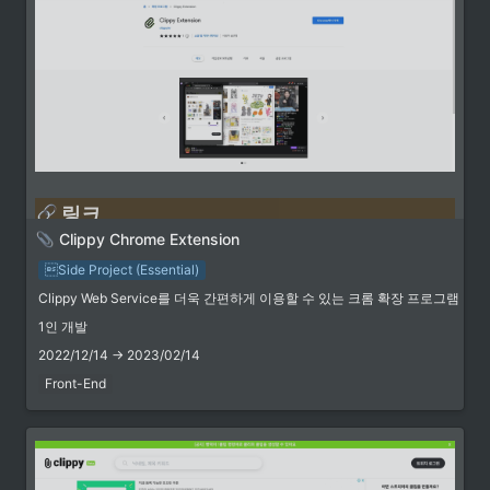
skymins04/desktop-web-
overlayer development by
creating an account on
GitHub.
 담당 역할 및 기술 스택
•
React
•
Tailwind CSS
•
Mantine UI
 링크
Clippy Chrome Extension
Clippy Extension
Side Project (Essential)
📎 Clippy 공식 확장 프로그램]
Clippy Web Service를 더욱 간편하게 이용할 수 있는 크롬 확장 프로그램
이제 Twitch에서 Clippy를 간편
하게 사용하세요! Clippy
https://extension.clippy.kr/
1인 개발
Extension은 Clippy의 클립생성
기능과 클립열람 기능을 Twitch
2022/12/14 → 2023/02/14
에서 바로 사용할 수 있도록 제공
Front-End
합니다. [⚙️ 주요기능] 1. 클립 버
 담당 역할 및 기술 스택
튼을 Clippy에 연동해줘요! -
•
Twitch 클립생성 버튼을 클릭하
크롬 확장프로그램 개발
거나 단축키를 누르면 바로
Clippy 클립 생성 페이지로 연결
됩니다. (Windows: Ctrl+Alt+x,
 주요 개발사항