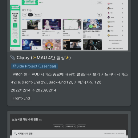
MacOS: Cmd+Option+x) 2.
•
크롬 확장프로그램 서비스 워커 개발
Clippy (
MAU 4만 달성
)
 링크
Side Project (Essential)
Twitch 한국 VOD 서비스 종료에 대응한 클립/다시보기 서드파티 서비스
CLIPPY
CLIPPY
4인 팀(Front-End 2인, Back-End 1인, 기획/디자인 1인)
2022/12/14 → 2023/02/14
https://clippy.kr/
Front-End
방송TIP - [클리피] 트위치 클립 생성 서드파티 "클리피" 를 출시합니다! - 트게더
트위치 클립생성 서드파티 클리피 (CLIPPY) 서비스를 출시합니다!
https://clippy.kr 2022년 12월 13일, 트위치에서 한국 내 VOD 서비
스 신규 생성을 막는 조치를 함에 따라 클립 기능 이용에 차질이 생
https://tgd.kr/g/tip/67840645
겼습니다. 이에 따라 별도 사이트에서 클립을 생성하고 볼 수 있는
클리피 서비스를 만들어 출시하게 되었습니다. 클리피 에서는 웹 환